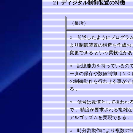
2）ディジタル制御装置の特徴
（長所）
○ 前述したようにプログラ
より制
御装置の構造を作成お
変更できる
という柔軟性があ
○ 記憶能力を持っているの
ータ
の保存や数値制御（ＮＣ
の制御動
作を行わせる事がで
る．
○ 信号は数値として扱われ
で，
精度が要求される複雑な
アルゴリ
ズムを実現できる．
○ 時分割動作により複数の