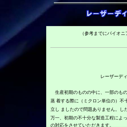
（参考までにパイオニ
レーザーディスク社発
生産初期のものの中に、一部のもの
蒸 着する際に（ミクロン単位の）不
立し ましたので問題ありません。し
万一、初期の不十分な製造工程によ
の対応をさせていただきます。