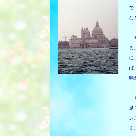
で
な
サ
る
に
ば
味
６
足
レ
く