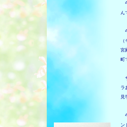
午
ん
午
（
宮
町
サ
ラ
見
午
ン