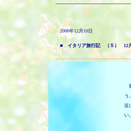
2000年12月10日
■ イタリア旅行記 （５） 1
朝
う
近
い