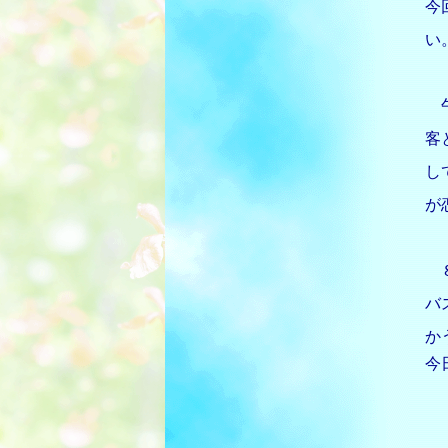
今
い
午
客
し
が
８
バ
か
今