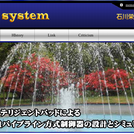
memo
HIstory
Link
Criticism