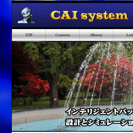
TOP
Contents
HIstory
Lin