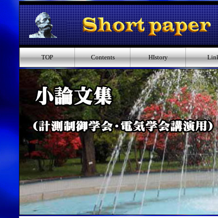
TOP
Contents
HIstory
Lin