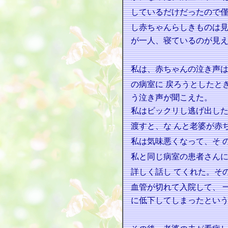
しているだけだったので
し赤ちゃんらしきものは
が一人、寝ているのが見
私は、赤ちゃんの泣き声
の病室に
戻ろうとしたと
う泣き声が聞こえた。
私はビックリし逃げ出し
渡すと、な
んと老婆が赤
私は気味悪くなって、そ
私と同じ病室の患者さん
詳しく話し
てくれた。そ
血管が切れて入院して、
に低下してしまったとい