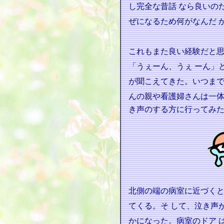
し完全な昔話
なら良いの
ぜになるため何がなんだ
これもまた良い経験だと
「うぇーん、うぇ
ーん」
が聞こえてきた。いつま
んの親や看護婦さんは一
き声のする方に行ってみ
北側の端の病室に近づく
てくる。そ
して、泣き声
かになった。病室のドア