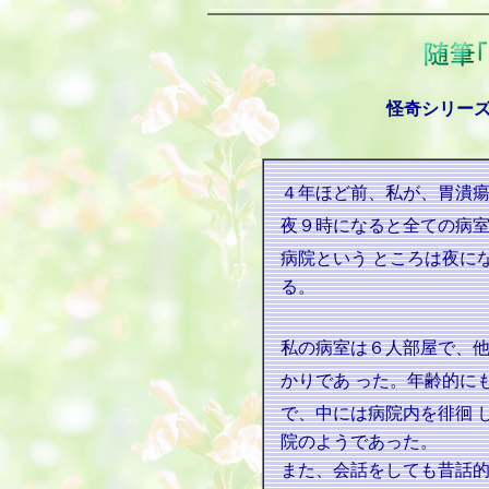
怪奇シリー
４年ほど前、私が、胃潰
夜９時になると全ての病
病院という
ところは夜に
る。
私の病室は６人部屋で、
かりであ
った。年齢的に
で、中には病院内を徘徊
院のようであった。
また、会話をしても昔話