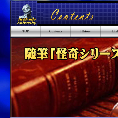
TOP
Contents
HIstory
Lin