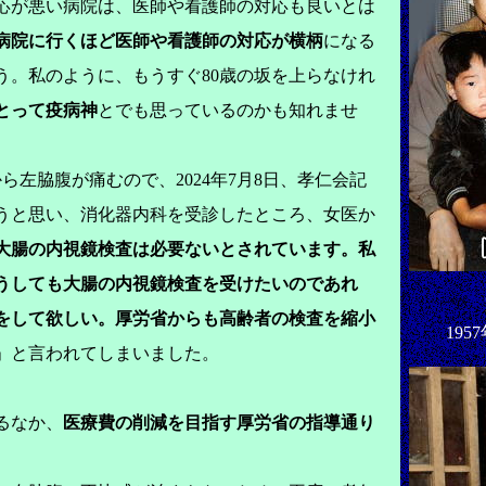
が悪い病院は、医師や看護師の対応も良いとは
病院に行くほど医師や看護師の対応が横柄
になる
う。私のように、もうすぐ80歳の坂を上らなけれ
とって疫病神
とでも思っているのかも知れませ
左脇腹が痛むので、2024年7月8日、孝仁会記
うと思い、消化器内科を受診したところ、女医か
大腸の内視鏡検査は必要ないとされています。私
うしても大腸の内視鏡検査を受けたいのであれ
をして欲しい。厚労省からも高齢者の検査を縮小
19
」と言われてしまいました。
るなか、
医療費の削減を目指す厚労省の指導通り