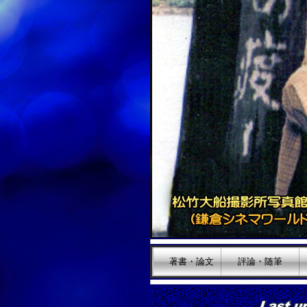
著書・論文
評論・随筆