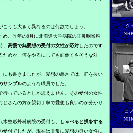
ク
がこうも大きく異なるのは何故でしょう。
NHK
ため、昨年の8月に北海道大学病院の耳鼻咽喉科
時、
高慢で無愛想の受付の女性が応対
したのです
るためか、何をやるにしても面倒くさそうな対
にも書きましたが、愛想の悪さでは、群を抜い
のサンプル
のような職員でした。
行っているとしか思えません。その受付の女性
おじさんの方が親切丁寧で愛想も良いのが分かり
コ
NHK
八木整形外科病院の受付も、
しゃべると損をする
の受付でしたが、現在は非常に愛想の良い女性に