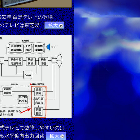
1953年 白黒テレビの登場
家のテレビは東芝製
式テレビで故障しやすいのは
振/水平偏向出力回路