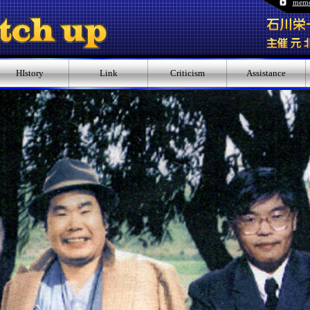
memo
HIstory
Link
Criticism
Assistance