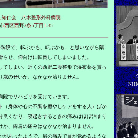
人知仁会 八木整形外科病院
市西区西野3条5丁目1-35
階段で、転ぶかも、転ぶかも、と思いながら階
滑らせ、仰向けに転倒してしまいました。
てしまい、近くの西野二股整形で湿布薬を貰っ
り歳のせいか、なかなか治りません。
NHK
病院でリハビリを受けています。
（身体や心の不調を癒やしケアをする人）ばか
分良くなり、寝起きするときの痛みはほぼ治まり
けか、両肩の痛みはなかなか治まりません。
があったようで、肩の痛みで目が覚めるような