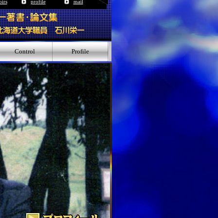
irs
profile
mail
Control
Profile