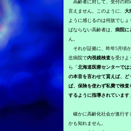
高齢者に対して、受付の対応
言えません。このように、
大
ように感じるのは何故でしょ
ばならない高齢者は、
病院に
ん。
それが証拠に、昨年5月頃から
念病院で
内視鏡検査
を受けよ
ら「
北海道医療センターでは
の本音を言わせて貰えば、ど
ば、保険を使わず私費で検査
するように指導されています
確かに高齢化社会が進行す
かも知れません。