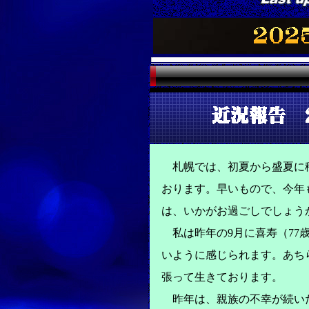
札幌では、初夏から盛夏に移
おります。早いもので、今年
は、いかがお過ごしでしょう
私は昨年の9月に喜寿（77
いように感じられます。あち
張って生きております。
昨年は、親族の不幸が続いた