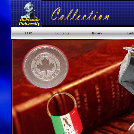
TOP
Contents
HIstory
Lin