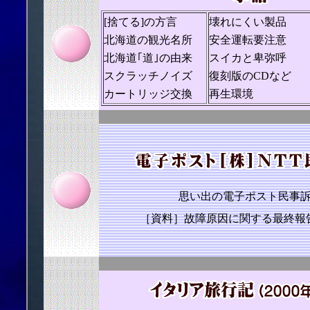
[捨てる]の方言
壊れにくい製品
北海道の観光名所
安全運転要注意
北海道｢道｣の由来
スイカと卑弥呼
スクラッチノイズ
復刻版のCDなど
カートリッジ交換
再生環境
思い出の電子ポスト民事
［資料］故障原因に関する最終報