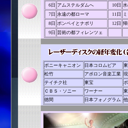
6日
アムステルダムへ
10日
水
7日
永遠の都ローマ
11日
ミ
8日
ポンペイとナポリ
12日
帰
9日
芸術の都フィレンツェ
ポニーキャニオン
日本コロムビア
東
松竹
アポロン音楽工業
現
テイチク社
東宝
ポ
ＣＢＳ・ソニー
ワーナー
東
徳間
日本フォノグラム
他