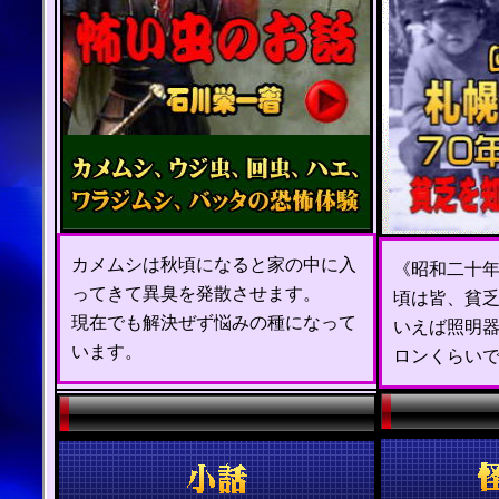
カメムシは秋頃になると家の中に入
《昭和二十
ってきて異臭を発散させます。
頃は皆、貧
現在でも解決ぜず悩みの種になって
いえば照明
います。
ロンくらい