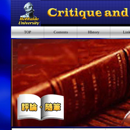
TOP
Contents
HIstory
Lin