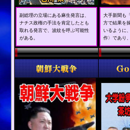
副総理の立場にある麻生発言は、
大手新聞も
ナチス政権の手法を肯定したとも
方で結果を
取れる発言で、波紋を呼ぶ可能性
いるように
がある。
作〉であり