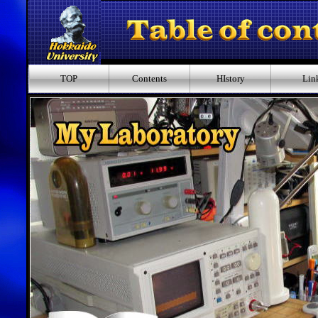
TOP
Contents
HIstory
Lin