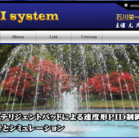
memo
HIstory
Link
Criticism