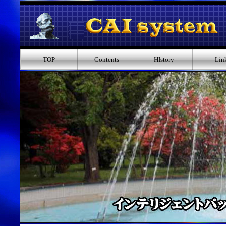
TOP
Contents
HIstory
Lin