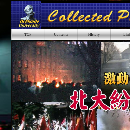
TOP
Contents
HIstory
Lin