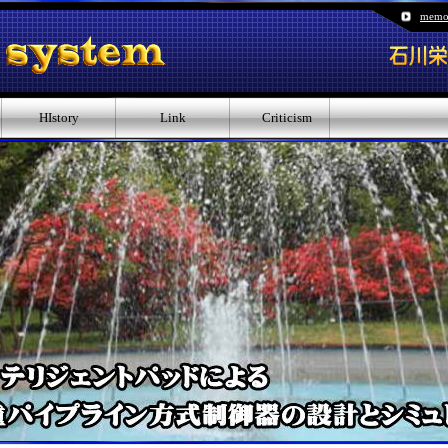
memo
HIstory
Link
Criticism