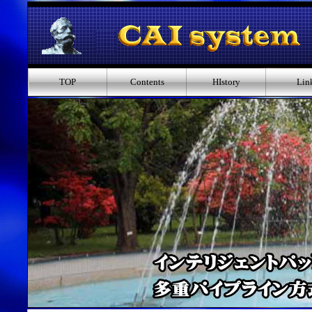
TOP
Contents
HIstory
Lin