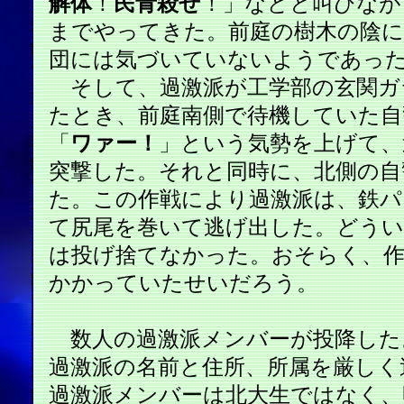
解体
！
民青殺せ
！」などと叫びなが
までやってきた。前庭の樹木の陰に
団には気づいていないようであっ
そして、過激派が工学部の玄関ガ
たとき、前庭南側で待機していた自
「
ワァー！
」という気勢を上げて、
突撃した。それと同時に、北側の自
た。この作戦により過激派は、鉄パ
て尻尾を巻いて逃げ出した。どうい
は投げ捨てなかった。おそらく、
かかっていたせいだろう。
数人の過激派メンバーが投降した
過激派の名前と住所、所属を厳しく
過激派メンバーは北大生ではなく、