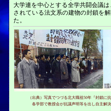
大学連を中心とする全学共闘会議は
されている法文系の建物の封鎖を解
た。
（出典）写真でつづる北大職祖50年『封鎖に
各学部で教授会が抗議声明等を出し自主解