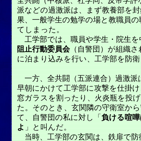
全共闘（中核派、社学同、反帝学評
派などの過激派は、まず教養部を封
果、一般学生の勉学の場と教職員の
てしまった。
工学部では、職員や学生・院生を
阻止行動委員会
（自警団）が組織さ
に泊まり込みを行い、工学部を防衛
一方、全共闘（五派連合）過激派
早朝にかけて工学部に攻撃を仕掛け
窓ガラスを割ったり、火炎瓶を投
た。そのとき、玄関隣の守衛室から
て、自警団の私に対し「
負ける喧嘩
よ
」と叫んだ。
当時、工学部の玄関は、鉄扉で防