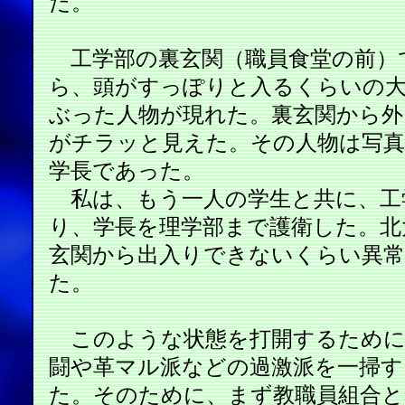
だ。
工学部の裏玄関（職員食堂の前）
ら、頭がすっぽりと入るくらいの
ぶった人物が現れた。裏玄関から外
がチラッと見えた。その人物は写真
学長であった。
私は、もう一人の学生と共に、工
り、学長を理学部まで護衛した。北
玄関から出入りできないくらい異
た。
このような状態を打開するために
闘や革マル派などの過激派を一掃す
た。そのために、まず教職員組合と