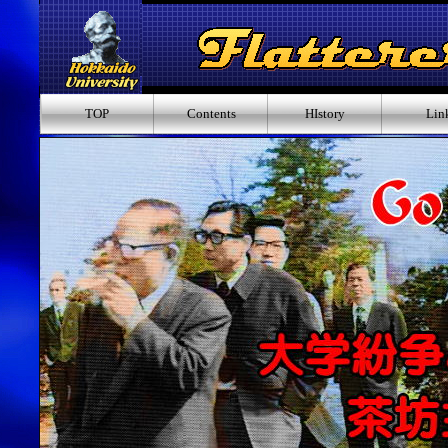
TOP
Contents
HIstory
Lin