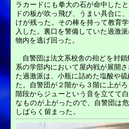
ラカードにも拳大の石が命中した
ドの板が吹っ飛び、うまい具合に、
けが残った。その棒を持って教育学
入した。裏口を警備していた過激派
物内を逃げ回った。
自警団は法文系校舎の殆どを封鎖
系の学部内において屋内戦が展開さ
た過激派は、小瓶に詰めた塩酸や硫
た。自警団が２階から３階に上がろ
階段からジューという音を立てて
なものが上がったので、自警団は危
しばらく留まった。