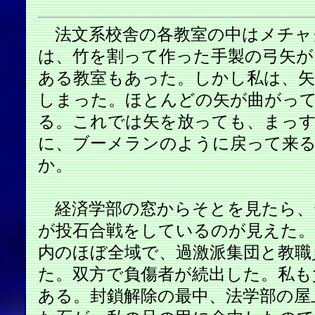
法文系校舎の各教室の中はメチャ
は、竹を割って作った手製の弓矢が
ある教室もあった。しかし私は、
しまった。ほとんどの矢が曲がっ
る。これでは矢を放っても、まっ
に、ブーメランのように戻って来
か。
経済学部の窓からそとを見たら、
が投石合戦をしているのが見えた。
内のほぼ全域で、過激派集団と教職
た。双方で負傷者が続出した。私も
ある。封鎖解除の最中、法学部の屋